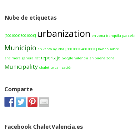
Nube de etiquetas
urbanization
[200.000€-300.000€]
en zona tranquila
parcela
Municipio
en venta
ayudas
[300.000€-400.000€]
lavabo sobre
reportaje
encimera
generalitat
Google
Valencia
en buena zona
Municipality
chalet
urbanización
Comparte
Facebook ChaletValencia.es