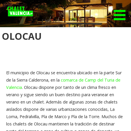
S
a
l
Portal inmobiliario de chalets en Valencia
Chalet Valencia
t
a
OLOCAU
r
a
l
c
o
El municipio de Olocau se encuentra ubicado en la parte Sur
n
de la Sierra Calderona, en la
comarca de Camp del Turia de
t
Valencia
. Olocau dispone por tanto de un clima fresco en
e
verano y sigue siendo un buen destino para veranear en
n
verano en un chalet. Además de algunas zonas de chalets
i
aislados dispone de varias urbanizaciones conocidas, La
d
Loma, Pedralvilla, Pla de Marco y Pla de la Torre. Muchos de
o
los chalets de Olocau mantienen la tradición de destinar